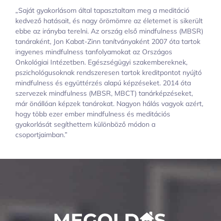
„Saját gyakorlásom által tapasztaltam meg a meditáció
kedvező hatásait, és nagy örömömre az életemet is sikerült
ebbe az irányba terelni. Az ország első mindfulness (MBSR)
tanáraként, Jon Kabat-Zinn tanítványaként 2007 óta tartok
ingyenes mindfulness tanfolyamokat az Országos
Onkológiai Intézetben. Egészségügyi szakembereknek,
pszichológusoknak rendszeresen tartok kreditpontot nyújtó
mindfulness és együttérzés alapú képzéseket. 2014 óta
szervezek mindfulness (MBSR, MBCT) tanárképzéseket,
már önállóan képzek tanárokat. Nagyon hálás vagyok azért,
hogy több ezer ember mindfulness és meditációs
gyakorlását segíthettem különböző módon a
csoportjaimban.”