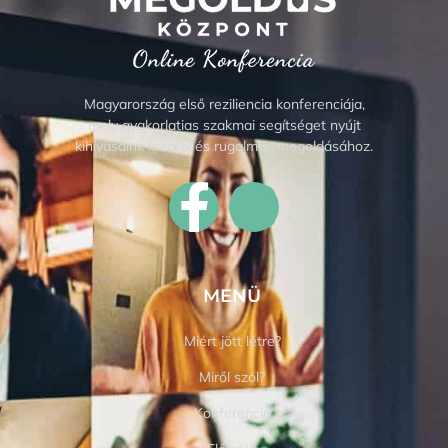
Magyarország első reziliencia konferenciája,
mely gyakorlatias szakmai segítséget nyújt
kihívásaink kreatív és rugalmas megoldásához.
MENÜ
Miért jött létre?
Miről szól?
Konferencia