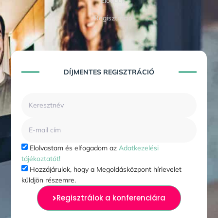
Előadók
Regisztráció
DÍJMENTES REGISZTRÁCIÓ​
Elolvastam és elfogadom az
Adatkezelési
tájékoztatót!
Hozzájárulok, hogy a Megoldásközpont hírlevelet
küldjön részemre.
Regisztrálok a konferenciára