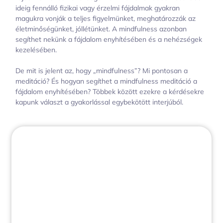
ideig fennálló fizikai vagy érzelmi fájdalmak gyakran
magukra vonják a teljes figyelmünket, meghatározzák az
életminőségünket, jóllétünket. A mindfulness azonban
segíthet nekünk a fájdalom enyhítésében és a nehézségek
kezelésében.
De mit is jelent az, hogy „mindfulness”? Mi pontosan a
meditáció? És hogyan segíthet a mindfulness meditáció a
fájdalom enyhítésében? Többek között ezekre a kérdésekre
kapunk választ a gyakorlással egybekötött interjúból.
2023
október 06. (péntek)
18:00