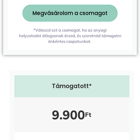
Megvásárolom a csomagot
*Válaszd ezt a csomagot, ha az anyagi
helyzetedet átlagosnak érzed, és szeretnéd támogatni
önkéntes csapatunkat.
Támogatott*
9.900
Ft