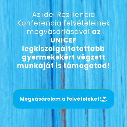
Az idei Reziliencia
Konferencia felvételeinek
megvásárlásával
az
UNICEF
legkiszolgáltatottabb
gyermekekért végzett
munkáját is támogatod!
Megvásárolom a felvételeket!