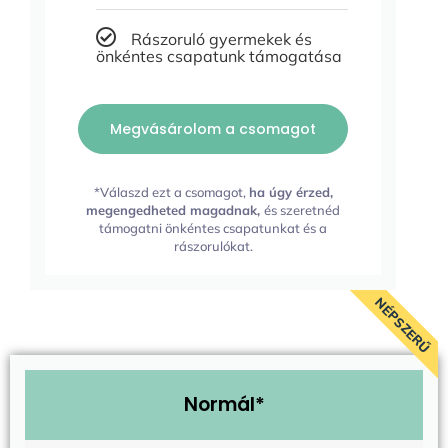
Rászoruló gyermekek és
önkéntes csapatunk támogatása
Megvásárolom a csomagot
*Válaszd ezt a csomagot,
ha úgy érzed,
megengedheted magadnak,
és szeretnéd
támogatni önkéntes csapatunkat és a
rászorulókat.
NÉPSZERŰ
Normál*