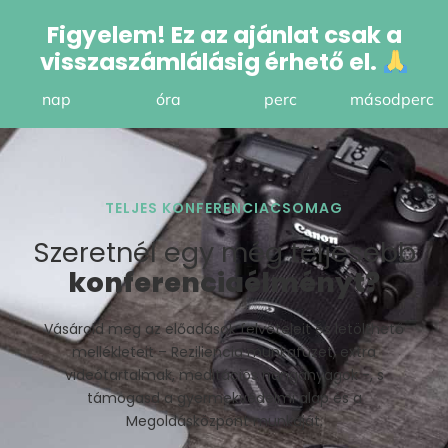
Figyelem! Ez az ajánlat csak a
visszaszámlálásig érhető el.
nap
óra
perc
másodperc
TELJES KONFERENCIACSOMAG
Szeretnél egy még teljesebb
konferenciaélményt?
Vásárold meg az előadások felvételeit és letölthető
mellékleteit – Reziliencia munkafüzet, extra
videótartalmak, meditációs hanganyagok -, s
támogasd a gyermekvédelmi alap és a
Megoldásközpont munkáját.