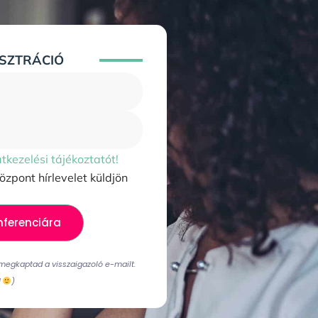
SZTRÁCIÓ​
tkezelési tájékoztatót!
zpont hírlevelet küldjön
nferenciára
 megkaptad a visszaigazoló e-mailt.
!
)