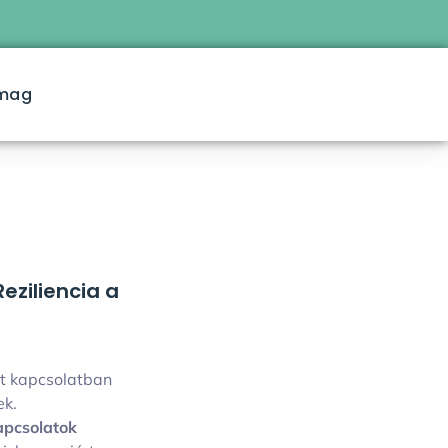
omag
eziliencia a
tt kapcsolatban
ek.
apcsolatok