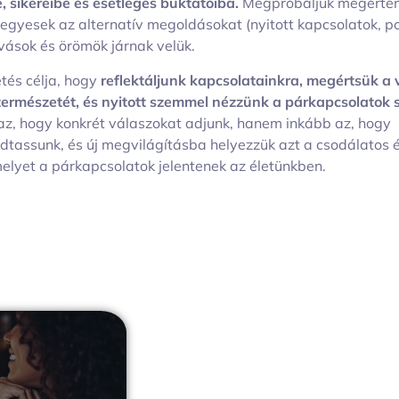
e, sikereibe és esetleges buktatóiba.
Megpróbáljuk megérteni
 egyesek az alternatív megoldásokat (nyitott kapcsolatok, po
ívások és örömök járnak velük.
tés célja, hogy
reflektáljunk kapcsolatainkra, megértsük a 
természetét, és nyitott szemmel nézzünk a párkapcsolatok 
az, hogy konkrét válaszokat adjunk, hanem inkább az, hogy
dtassunk, és új megvilágításba helyezzük azt a csodálatos 
melyet a párkapcsolatok jelentenek az életünkben.