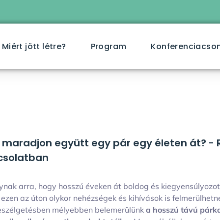
Miért jött létre?
Program
Konferenciacs
maradjon együtt egy pár egy életen át? - R
csolatban
nak arra, hogy hosszú éveken át boldog és kiegyensúlyozo
e ezen az úton olykor nehézségek és kihívások is felmerülhetn
eszélgetésben mélyebben belemerülünk
a hosszú távú párk