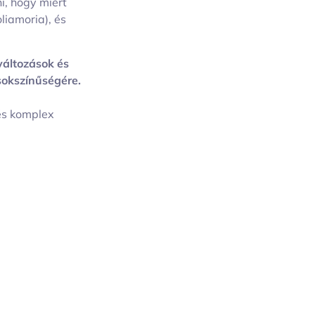
, hogy miért
liamoria), és
változások és
sokszínűségére.
és komplex