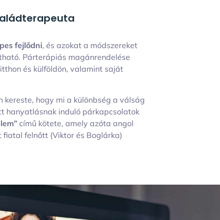
saládterapeuta
es fejlődni
, és azokat a módszereket
sítható. Párterápiás magánrendelése
tthon és külföldön, valamint saját
n kereste, hogy mi a különbség a válság
att hanyatlásnak induló párkapcsolatok
elem”
című kötete, amely azóta angol
fiatal felnőtt (Viktor és Boglárka)