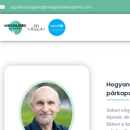
ugyfelszolgalat@megoldaskozpont.com
Hogyan 
párkap
Sokan vágy
éljenek, d
Ebben a b