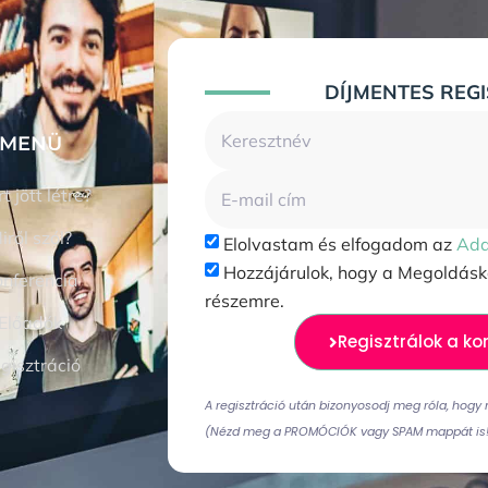
DÍJMENTES REGI
MENÜ
t jött létre?
iről szól?
Elolvastam és elfogadom az
Ada
Hozzájárulok, hogy a Megoldáskö
nferencia
részemre.
Előadók
Regisztrálok a ko
gisztráció
A regisztráció után bizonyosodj meg róla, hogy
(Nézd meg a PROMÓCIÓK vagy SPAM mappát is