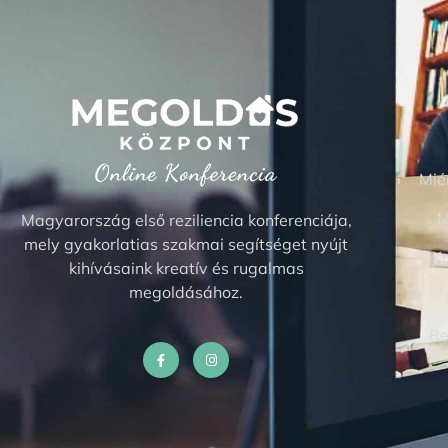
Miér
M
Magyarország első reziliencia konferenciája,
mely gyakorlatias szakmai segítséget nyújt
Ko
kihívásaink kreatív és rugalmas
megoldásához.
Re