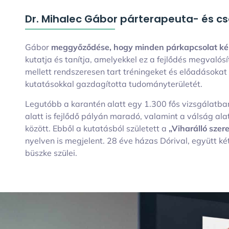
Dr. Mihalec Gábor párterapeuta- és c
Gábor
meggyőződése, hogy minden párkapcsolat kép
kutatja és tanítja, amelyekkel ez a fejlődés megvaló
mellett rendszeresen tart tréningeket és előadásokat i
kutatásokkal gazdagította tudományterületét.
Legutóbb a karantén alatt egy 1.300 fős vizsgálatba
alatt is fejlődő pályán maradó, valamint a válság al
között. Ebből a kutatásból született a
„Viharálló szer
nyelven is megjelent. 28 éve házas Dórival, együtt két 
büszke szülei.