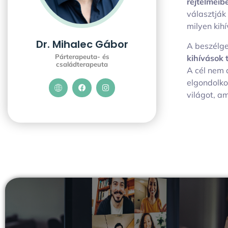
rejtelmeib
választják
milyen kih
Dr. Mihalec Gábor
A beszélge
Párterapeuta- és
kihívások 
családterapeuta
A cél nem 
elgondolko
világot, a