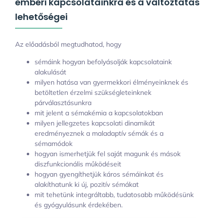
emberi kapcsolatainkra és a változtatás
lehetőségei
Az előadásból megtudhatod, hogy
sémáink hogyan befolyásolják kapcsolataink
alakulását
milyen hatása van gyermekkori élményeinknek és
betöltetlen érzelmi szükségleteinknek
párválasztásunkra
mit jelent a sémakémia a kapcsolatokban
milyen jellegzetes kapcsolati dinamikát
eredményeznek a maladaptív sémák és a
sémamódok
hogyan ismerhetjük fel saját magunk és mások
diszfunkcionális működéseit
hogyan gyengíthetjük káros sémáinkat és
alakíthatunk ki új, pozitív sémákat
mit tehetünk integráltabb, tudatosabb működésünk
és gyógyulásunk érdekében.