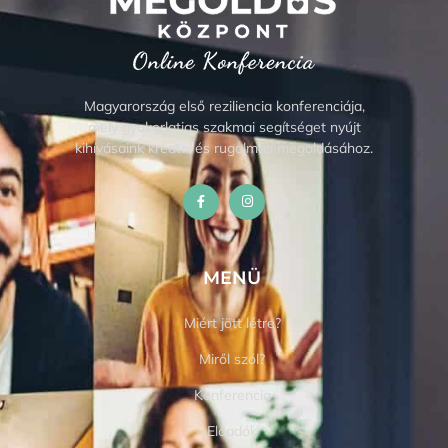
Magyarország első reziliencia konferenciája,
mely gyakorlatias szakmai segítséget nyújt
kihívásaink kreatív és rugalmas megoldásához.
MENÜ
Miért jött létre?
Miről szól?
Konferencia
Előadók