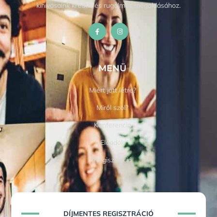
kihívásaink kreatív és rugalmas megoldásához.
MENÜ
Miért jött létre?
Miről szól?
Konferencia
Előadók
Regisztráció
DÍJMENTES REGISZTRÁCIÓ​