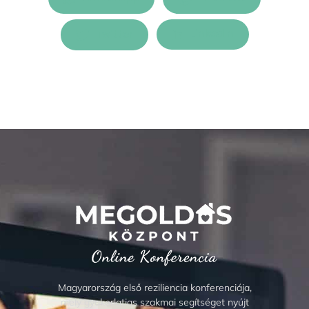
Twitter
LinkedIn
Magyarország első reziliencia konferenciája,
mely gyakorlatias szakmai segítséget nyújt